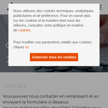
Nous utilisons des cookies techniques, analytiques,
publicitaires et de préférence. Pour en savoir plus
sur les cookies et la manière dont nous les
utilisons, consultez notre politique en matière
de
cookies
.
Pour modifier vos paramètres relatifs aux cookies,
Contact
cliquez
ici
Vous pouvez envoyer un message à Sidel à l'aide
Autoriser tous les cookies
du formulaire ci-dessous
Contact
Vous pouvez nous contacter en remplissant et en
envoyant le formulaire ci-dessous.
Vous souhaitez travailler chez Sidel ? Rendez-vous