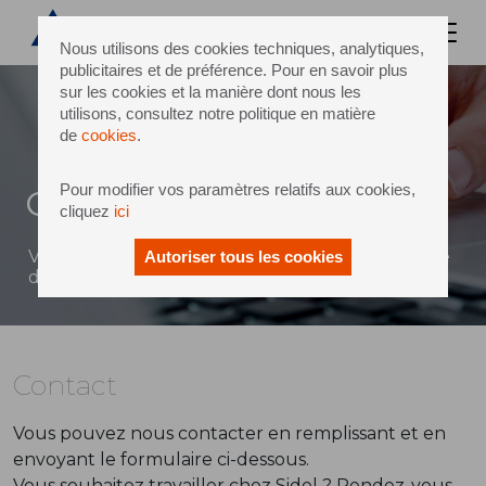
Nous utilisons des cookies techniques, analytiques,
publicitaires et de préférence. Pour en savoir plus
sur les cookies et la manière dont nous les
utilisons, consultez notre politique en matière
de
cookies
.
Pour modifier vos paramètres relatifs aux cookies,
Contact
cliquez
ici
Vous pouvez envoyer un message à Sidel à l'aide
Autoriser tous les cookies
du formulaire ci-dessous
Contact
Vous pouvez nous contacter en remplissant et en
envoyant le formulaire ci-dessous.
Vous souhaitez travailler chez Sidel ? Rendez-vous