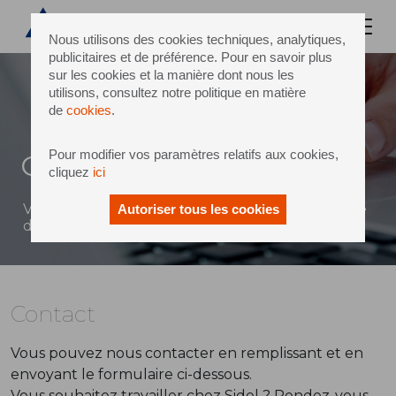
Nous utilisons des cookies techniques, analytiques,
publicitaires et de préférence. Pour en savoir plus
sur les cookies et la manière dont nous les
utilisons, consultez notre politique en matière
de
cookies
.
Pour modifier vos paramètres relatifs aux cookies,
Contact
cliquez
ici
Vous pouvez envoyer un message à Sidel à l'aide
Autoriser tous les cookies
du formulaire ci-dessous
Contact
Vous pouvez nous contacter en remplissant et en
envoyant le formulaire ci-dessous.
Vous souhaitez travailler chez Sidel ? Rendez-vous