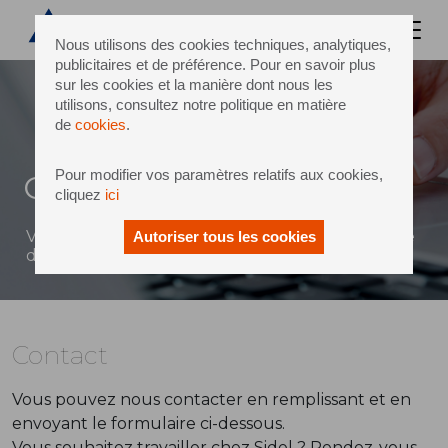
Nous utilisons des cookies techniques, analytiques,
publicitaires et de préférence. Pour en savoir plus
sur les cookies et la manière dont nous les
utilisons, consultez notre politique en matière
de
cookies
.
Pour modifier vos paramètres relatifs aux cookies,
Contact
cliquez
ici
Vous pouvez envoyer un message à Sidel à l'aide
Autoriser tous les cookies
du formulaire ci-dessous
Contact
Vous pouvez nous contacter en remplissant et en
envoyant le formulaire ci-dessous.
Vous souhaitez travailler chez Sidel ? Rendez-vous