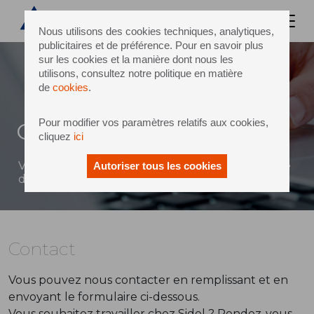
Nous utilisons des cookies techniques, analytiques,
publicitaires et de préférence. Pour en savoir plus
sur les cookies et la manière dont nous les
utilisons, consultez notre politique en matière
de
cookies
.
Pour modifier vos paramètres relatifs aux cookies,
Contact
cliquez
ici
Vous pouvez envoyer un message à Sidel à l'aide
Autoriser tous les cookies
du formulaire ci-dessous
Contact
Vous pouvez nous contacter en remplissant et en
envoyant le formulaire ci-dessous.
Vous souhaitez travailler chez Sidel ? Rendez-vous