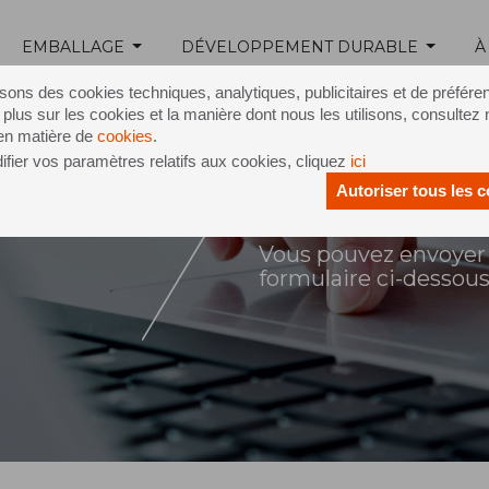
EMBALLAGE
DÉVELOPPEMENT DURABLE
À
isons des cookies techniques, analytiques, publicitaires et de préfére
 plus sur les cookies et la manière dont nous les utilisons, consultez 
 en matière de
cookies
.
fier vos paramètres relatifs aux cookies, cliquez
ici
Autoriser tous les 
ontact
Vous pouvez envoyer 
formulaire ci-dessou