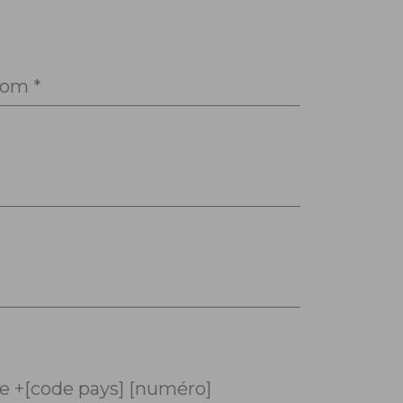
om *
 +[code pays] [numéro]