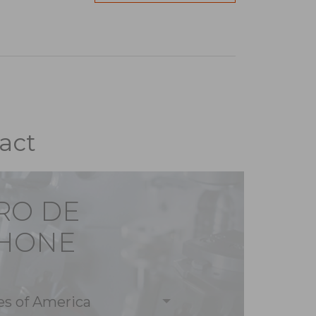
act
RO DE
PHONE
es of America