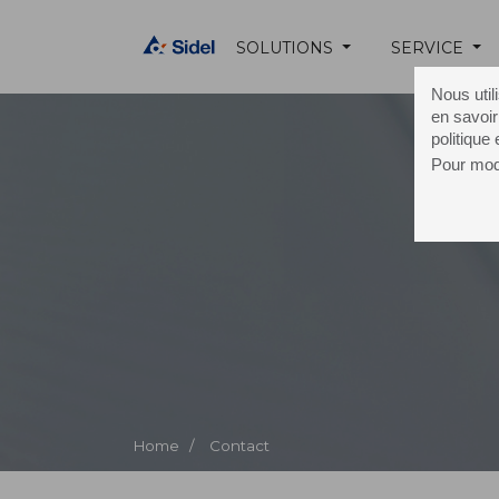
SOLUTIONS
SERVICE
Nous util
en savoir
politique
Pour modi
C
Home /
Contact