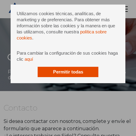
Utilizamos cookies técnicas, analíticas, de
marketing y de preferencias. Para obtener más
información sobre las cookies y la manera en que
las utilizamos, consulte nuestra
política sobre
cookies
.
Para cambiar la configuración de sus cookies haga
Contacto
clic
aquí
Puede enviar un mensaje directo a Sidel a través
Permitir todas
del siguiente formulario
Contacto
Si desea contactar con nosotros, complete y envíe el
formulario que aparece a continuación.
¿Le interesa trabajar en Sidel? Consulte nuestra