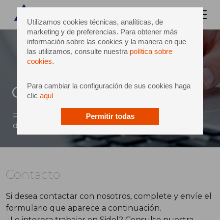
Utilizamos cookies técnicas, analíticas, de
marketing y de preferencias. Para obtener más
información sobre las cookies y la manera en que
las utilizamos, consulte nuestra
política sobre
cookies
.
Para cambiar la configuración de sus cookies haga
Contacto
clic
aquí
Puede enviar un mensaje directo a Sidel a través
Permitir todas
del siguiente formulario
Contacto
Si desea contactar con nosotros, complete y envíe el
formulario que aparece a continuación.
¿Le interesa trabajar en Sidel? Consulte nuestra