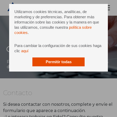
Utilizamos cookies técnicas, analíticas, de
marketing y de preferencias. Para obtener más
información sobre las cookies y la manera en que
las utilizamos, consulte nuestra
política sobre
cookies
.
Para cambiar la configuración de sus cookies haga
Contacto
clic
aquí
Puede enviar un mensaje directo a Sidel a través
Permitir todas
del siguiente formulario
Contacto
Si desea contactar con nosotros, complete y envíe el
formulario que aparece a continuación.
¿Le interesa trabajar en Sidel? Consulte nuestra