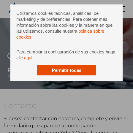
Utilizamos cookies técnicas, analíticas, de
marketing y de preferencias. Para obtener más
información sobre las cookies y la manera en que
las utilizamos, consulte nuestra
política sobre
cookies
.
Para cambiar la configuración de sus cookies haga
Contacto
clic
aquí
Puede enviar un mensaje directo a Sidel a través
Permitir todas
del siguiente formulario
Contacto
Si desea contactar con nosotros, complete y envíe el
formulario que aparece a continuación.
¿Le interesa trabajar en Sidel? Consulte nuestra