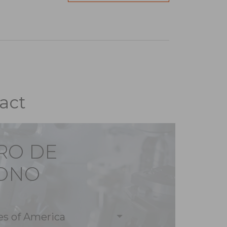
act
RO DE
ONO
es of America