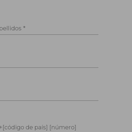
pellidos *
+[código de país] [número]