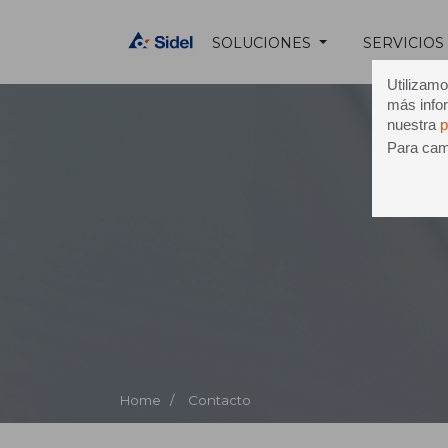
SOLUCIONES
SERVICIOS
Utilizamo
más infor
nuestra
p
Para camb
Co
Home /
Contacto