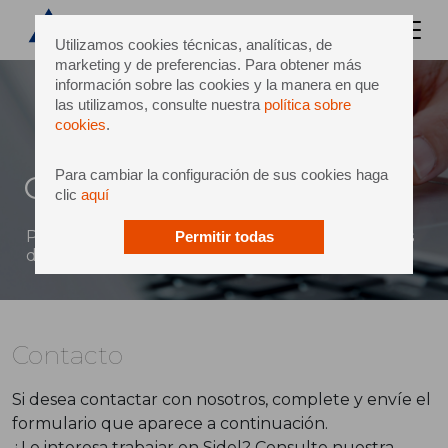
Utilizamos cookies técnicas, analíticas, de
marketing y de preferencias. Para obtener más
información sobre las cookies y la manera en que
las utilizamos, consulte nuestra
política sobre
cookies
.
Para cambiar la configuración de sus cookies haga
Contacto
clic
aquí
Puede enviar un mensaje directo a Sidel a través
Permitir todas
del siguiente formulario
Contacto
Si desea contactar con nosotros, complete y envíe el
formulario que aparece a continuación.
¿Le interesa trabajar en Sidel? Consulte nuestra