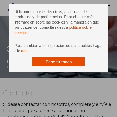
Utilizamos cookies técnicas, analíticas, de
marketing y de preferencias. Para obtener más
información sobre las cookies y la manera en que
las utilizamos, consulte nuestra
política sobre
cookies
.
Para cambiar la configuración de sus cookies haga
Contacto
clic
aquí
Puede enviar un mensaje directo a Sidel a través
Permitir todas
del siguiente formulario
Contacto
Si desea contactar con nosotros, complete y envíe el
formulario que aparece a continuación.
¿Le interesa trabajar en Sidel? Consulte nuestra