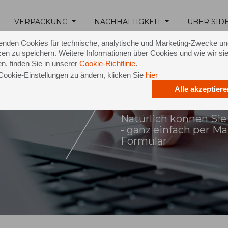
VERPACKUNG
NACHHALTIGKEIT
ÜBER SID
enden Cookies für technische, analytische und Marketing-Zwecke u
en zu speichern. Weitere Informationen über Cookies und wie wir si
n, finden Sie in unserer
Cookie-Richtlinie
.
Cookie-Einstellungen zu ändern, klicken Sie
hier
Alle akzeptiere
ontakt
Natürlich können Sie
- ganz einfach per M
Formular