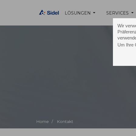
LÖSUNGEN
SERVICES
Wir verw
Präferenz
verwende
Um Ihre 
K
Home /
Kontakt