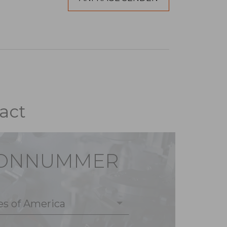
act
FONNUMMER
es of America