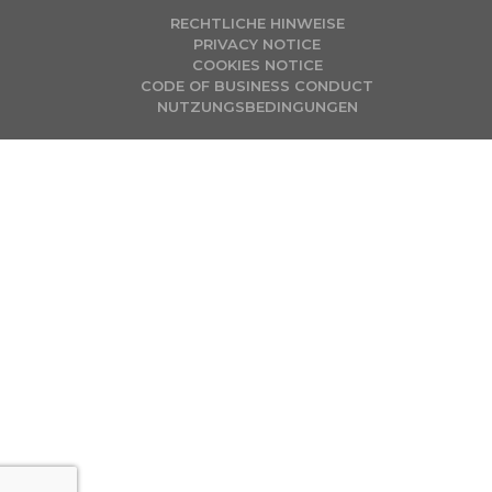
RECHTLICHE HINWEISE
PRIVACY NOTICE
COOKIES NOTICE
CODE OF BUSINESS CONDUCT
NUTZUNGSBEDINGUNGEN