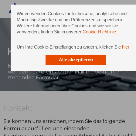
Wir verwenden Cookies für technische, analytische und
Marketing-Zwecke und um Präferenzen zu speichern.
Weitere Informationen über Cookies und wie wir sie
verwenden, finden Sie in unserer
Cookie-Richtlinie
.
Um Ihre Cookie-Einstellungen zu ändern, klicken Sie
hier
Kontakt
Alle akzeptieren
Natürlich können Sie sich auch direkt an Sidel
wenden - ganz einfach per Mail mit dem unten
stehenden Formular
Kontakt
Sie können uns erreichen, indem Sie das folgende
Formular ausfüllen und einsenden.
Sie interessieren sich für einen Arbeitsplatz bei Sidel?