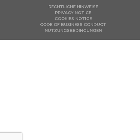
RECHTLICHE HINWEISE
PRIVACY NOTICE
COOKIES NOTICE
CODE OF BUSINESS CONDUCT
NUTZUNGSBEDINGUNGEN