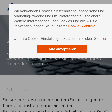
Wir verwenden Cookies für technische, analytische und
Marketing-Zwecke und um Präferenzen zu speichern.
Weitere Informationen über Cookies und wie wir sie
verwenden, finden Sie in unserer
Cookie-Richtlinie
.
Um Ihre Cookie-Einstellungen zu ändern, klicken Sie
hier
Kontakt
Alle akzeptieren
Natürlich können Sie sich auch direkt an Sidel
wenden - ganz einfach per Mail mit dem unten
stehenden Formular
Kontakt
Sie können uns erreichen, indem Sie das folgende
Formular ausfüllen und einsenden.
Sie interessieren sich für einen Arbeitsplatz bei Sidel?