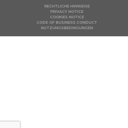
RECHTLICHE HINWEISE
PRIVACY NOTICE
COOKIES NOTICE
CODE OF BUSINESS CONDUCT
NUTZUNGSBEDINGUNGEN