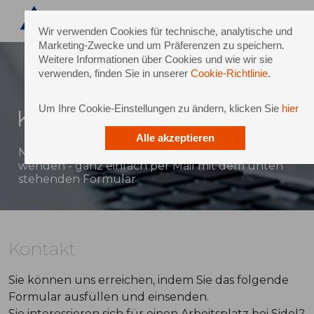
Wir verwenden Cookies für technische, analytische und
Marketing-Zwecke und um Präferenzen zu speichern.
Weitere Informationen über Cookies und wie wir sie
verwenden, finden Sie in unserer
Cookie-Richtlinie
.
Um Ihre Cookie-Einstellungen zu ändern, klicken Sie
hier
Kontakt
Alle akzeptieren
Natürlich können Sie sich auch direkt an Sidel
wenden - ganz einfach per Mail mit dem unten
stehenden Formular
Kontakt
Sie können uns erreichen, indem Sie das folgende
Formular ausfüllen und einsenden.
Sie interessieren sich für einen Arbeitsplatz bei Sidel?