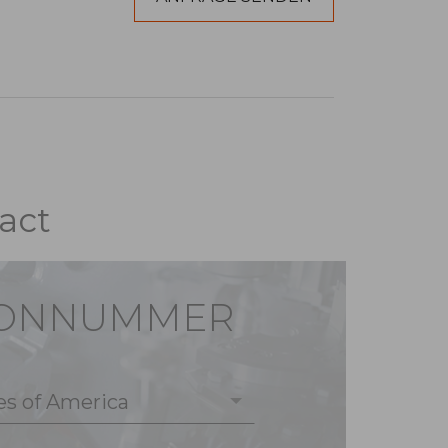
act
FONNUMMER
es of America