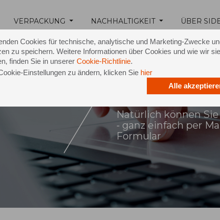
VERPACKUNG
NACHHALTIGKEIT
ÜBER SID
enden Cookies für technische, analytische und Marketing-Zwecke u
en zu speichern. Weitere Informationen über Cookies und wie wir si
n, finden Sie in unserer
Cookie-Richtlinie
.
Cookie-Einstellungen zu ändern, klicken Sie
hier
Alle akzeptiere
ontakt
Natürlich können Sie
- ganz einfach per M
Formular