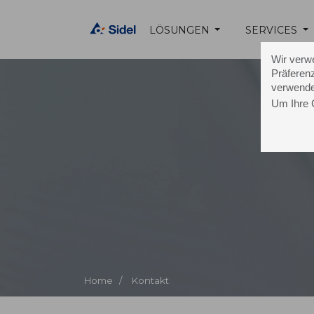
LÖSUNGEN
SERVICES
Wir verw
Präferenz
verwende
Um Ihre 
K
Home /
Kontakt