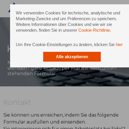
Wir verwenden Cookies für technische, analytische und
Marketing-Zwecke und um Präferenzen zu speichern.
Weitere Informationen über Cookies und wie wir sie
verwenden, finden Sie in unserer
Cookie-Richtlinie
.
Um Ihre Cookie-Einstellungen zu ändern, klicken Sie
hier
Kontakt
Alle akzeptieren
Natürlich können Sie sich auch direkt an Sidel
wenden - ganz einfach per Mail mit dem unten
stehenden Formular
Kontakt
Sie können uns erreichen, indem Sie das folgende
Formular ausfüllen und einsenden.
Sie interessieren sich für einen Arbeitsplatz bei Sidel?