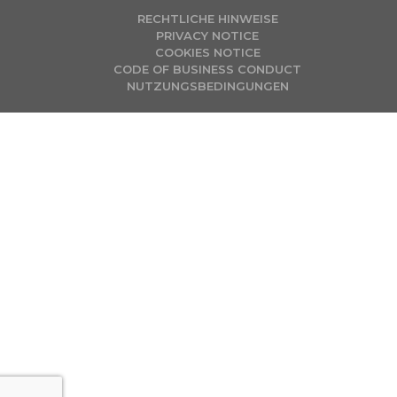
RECHTLICHE HINWEISE
PRIVACY NOTICE
COOKIES NOTICE
CODE OF BUSINESS CONDUCT
NUTZUNGSBEDINGUNGEN