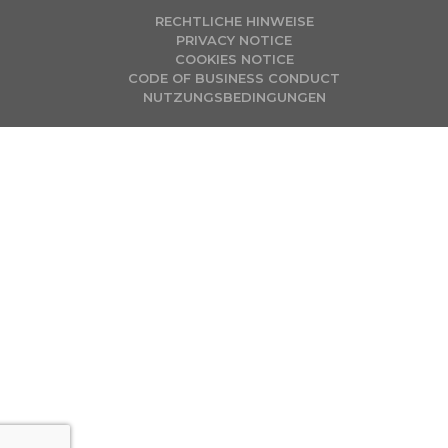
RECHTLICHE HINWEISE
PRIVACY NOTICE
COOKIES NOTICE
CODE OF BUSINESS CONDUCT
NUTZUNGSBEDINGUNGEN