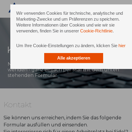
Wir verwenden Cookies für technische, analytische und
Marketing-Zwecke und um Präferenzen zu speichern.
Weitere Informationen über Cookies und wie wir sie
verwenden, finden Sie in unserer
Cookie-Richtlinie
.
Um Ihre Cookie-Einstellungen zu ändern, klicken Sie
hier
Kontakt
Alle akzeptieren
Natürlich können Sie sich auch direkt an Sidel
wenden - ganz einfach per Mail mit dem unten
stehenden Formular
Kontakt
Sie können uns erreichen, indem Sie das folgende
Formular ausfüllen und einsenden.
Sie interessieren sich für einen Arbeitsplatz bei Sidel?