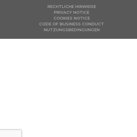
RECHTLICHE HINWEISE
PRIVACY NOTICE
COOKIES NOTICE
CODE OF BUSINESS CONDUCT
NUTZUNGSBEDINGUNGEN