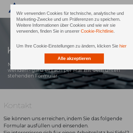
Wir verwenden Cookies für technische, analytische und
Marketing-Zwecke und um Präferenzen zu speichern.
Weitere Informationen über Cookies und wie wir sie
verwenden, finden Sie in unserer
Cookie-Richtlinie
.
Um Ihre Cookie-Einstellungen zu ändern, klicken Sie
hier
Kontakt
Alle akzeptieren
Natürlich können Sie sich auch direkt an Sidel
wenden - ganz einfach per Mail mit dem unten
stehenden Formular
Kontakt
Sie können uns erreichen, indem Sie das folgende
Formular ausfüllen und einsenden.
Sie interessieren sich für einen Arbeitsplatz bei Sidel?