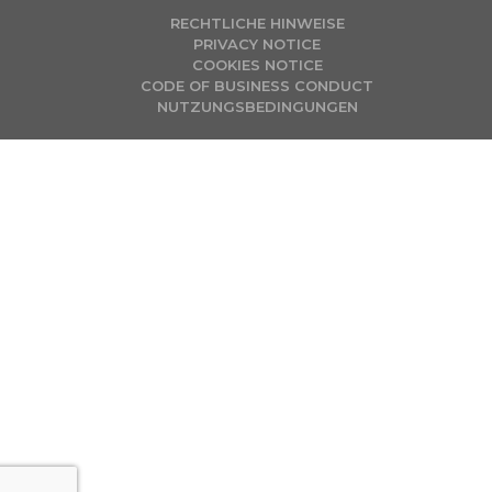
RECHTLICHE HINWEISE
PRIVACY NOTICE
COOKIES NOTICE
CODE OF BUSINESS CONDUCT
NUTZUNGSBEDINGUNGEN