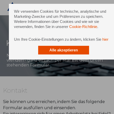
Wir verwenden Cookies für technische, analytische und
Marketing-Zwecke und um Präferenzen zu speichern.
Weitere Informationen über Cookies und wie wir sie
verwenden, finden Sie in unserer
Cookie-Richtlinie
.
Um Ihre Cookie-Einstellungen zu ändern, klicken Sie
hier
Kontakt
Alle akzeptieren
Natürlich können Sie sich auch direkt an Sidel
wenden - ganz einfach per Mail mit dem unten
stehenden Formular
Kontakt
Sie können uns erreichen, indem Sie das folgende
Formular ausfüllen und einsenden.
Sie interessieren sich für einen Arbeitsplatz bei Sidel?