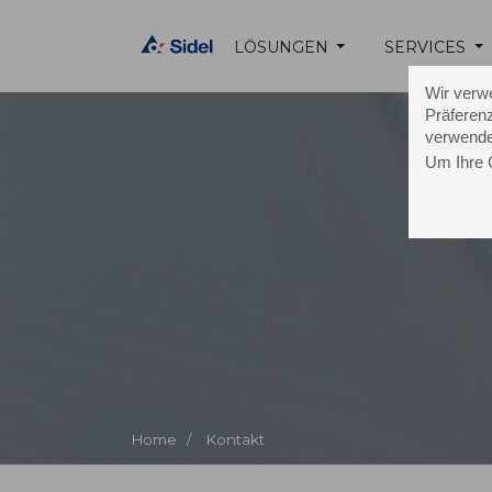
LÖSUNGEN
SERVICES
Wir verw
Präferenz
verwende
Um Ihre 
K
Home /
Kontakt