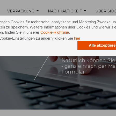
VERPACKUNG
NACHHALTIGKEIT
ÜBER SID
enden Cookies für technische, analytische und Marketing-Zwecke u
en zu speichern. Weitere Informationen über Cookies und wie wir si
n, finden Sie in unserer
Cookie-Richtlinie
.
Cookie-Einstellungen zu ändern, klicken Sie
hier
Alle akzeptiere
ontakt
Natürlich können Sie
- ganz einfach per M
Formular