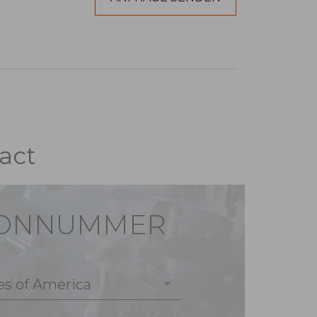
act
FONNUMMER
es of America