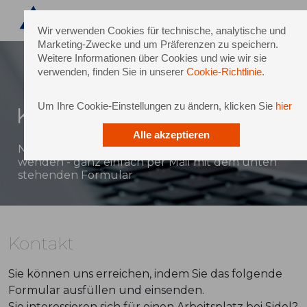
Wir verwenden Cookies für technische, analytische und
Marketing-Zwecke und um Präferenzen zu speichern.
Weitere Informationen über Cookies und wie wir sie
verwenden, finden Sie in unserer
Cookie-Richtlinie
.
Um Ihre Cookie-Einstellungen zu ändern, klicken Sie
hier
Kontakt
Alle akzeptieren
Natürlich können Sie sich auch direkt an Sidel
wenden - ganz einfach per Mail mit dem unten
stehenden Formular
Kontakt
Sie können uns erreichen, indem Sie das folgende
Formular ausfüllen und einsenden.
Sie interessieren sich für einen Arbeitsplatz bei Sidel?