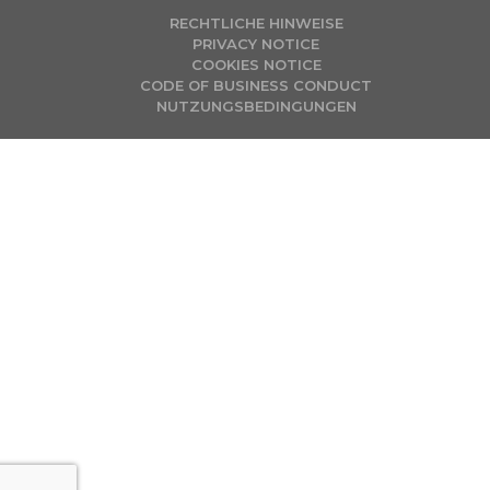
RECHTLICHE HINWEISE
PRIVACY NOTICE
COOKIES NOTICE
CODE OF BUSINESS CONDUCT
NUTZUNGSBEDINGUNGEN