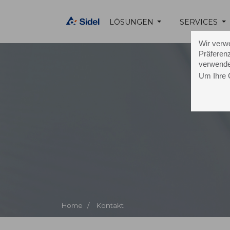
LÖSUNGEN
SERVICES
Wir verw
Präferenz
verwende
Um Ihre 
K
Home /
Kontakt