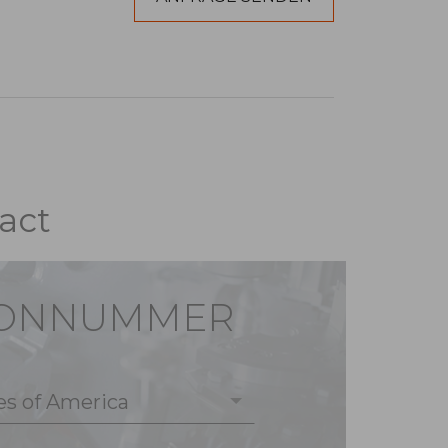
act
FONNUMMER
es of America