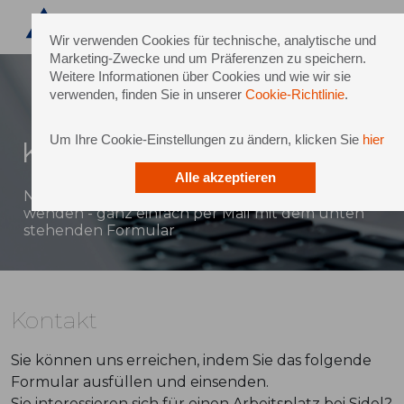
Wir verwenden Cookies für technische, analytische und
Marketing-Zwecke und um Präferenzen zu speichern.
Weitere Informationen über Cookies und wie wir sie
verwenden, finden Sie in unserer
Cookie-Richtlinie
.
Um Ihre Cookie-Einstellungen zu ändern, klicken Sie
hier
Kontakt
Alle akzeptieren
Natürlich können Sie sich auch direkt an Sidel
wenden - ganz einfach per Mail mit dem unten
stehenden Formular
Kontakt
Sie können uns erreichen, indem Sie das folgende
Formular ausfüllen und einsenden.
Sie interessieren sich für einen Arbeitsplatz bei Sidel?