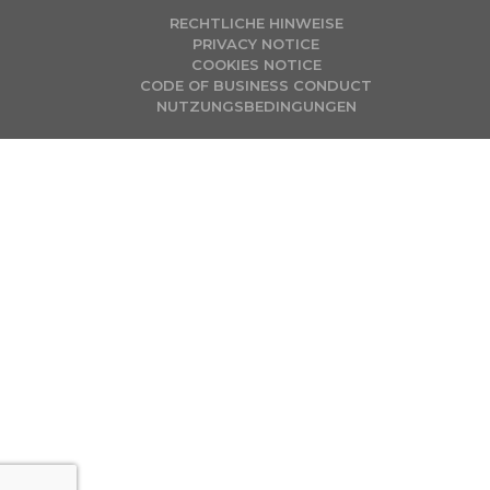
RECHTLICHE HINWEISE
PRIVACY NOTICE
COOKIES NOTICE
CODE OF BUSINESS CONDUCT
NUTZUNGSBEDINGUNGEN